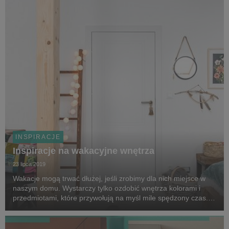
INSPIRACJE
Inspiracje na wakacyjne wnętrza
23 lipca 2019
Wakacje mogą trwać dłużej, jeśli zrobimy dla nich miejsce w
naszym domu. Wystarczy tylko ozdobić wnętrza kolorami i
przedmiotami, które przywołują na myśl mile spędzony czas.
Mogą to być przywiezione z podróży dekoracyjne dodatki,
pamiątki czy egzotyczne kwiaty, które wp...