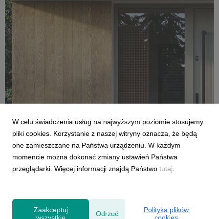
AKTUALNOŚCI
W celu świadczenia usług na najwyższym poziomie stosujemy
Nowa odsłona katalogu PORTA THERMO!
pliki cookies. Korzystanie z naszej witryny oznacza, że będą
26 czerwca 2026
one zamieszczane na Państwa urządzeniu. W każdym
Porta prezentuje prezentuje nowy katalog PORTA THERMO
momencie można dokonać zmiany ustawień Państwa
2026. Kompleksową ofertę drzwi zewnętrznych stalowych,
przeglądarki. Więcej informacji znajdą Państwo
tutaj
.
która łączy nowoczesny design, zaawansowaną
energooszczędność oraz elastyczność dopasowania do
indywidualnych potrzeb użytkowników. Nowa odsłona kolekcji
odpowiad...
Zaakceptuj
Polityka plików
Odrzuć
wszystkie
cookies