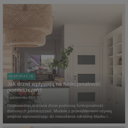
INSPIRACJE
Jak drzwi wpływają na funkcjonalność
pomieszczeń?
2 października 2019
Odpowiednio dobrane drzwi podniosą funkcjonalność
domowych pomieszczeń. Modele z przeszkleniami ożywią
wnętrze wprowadzając do mieszkania odrobinę blasku i
naturalnego światła, zaś skrzydła w wersji pełnej zapewnią
lepsze wyciszenie, a także intymność.