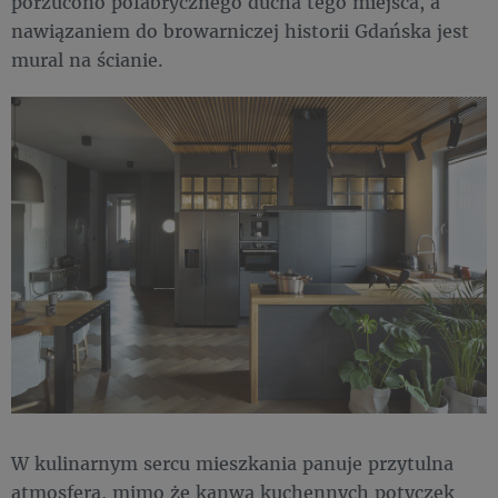
porzucono pofabrycznego ducha tego miejsca, a
nawiązaniem do browarniczej historii Gdańska jest
mural na ścianie.
W kulinarnym sercu mieszkania panuje przytulna
atmosfera, mimo że kanwą kuchennych potyczek