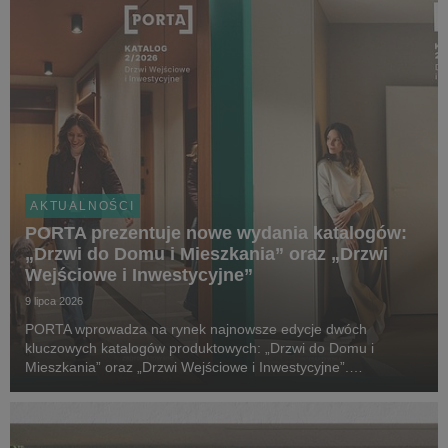
AKTUALNOŚCI
PORTA prezentuje nowe wydania katalogów:
„Drzwi do Domu i Mieszkania” oraz „Drzwi
Wejściowe i Inwestycyjne”
9 lipca 2026
PORTA wprowadza na rynek najnowsze edycje dwóch
kluczowych katalogów produktowych: „Drzwi do Domu i
Mieszkania” oraz „Drzwi Wejściowe i Inwestycyjne”.
Tegoroczne wydania zostały wzbogacone o nowe kolekcje,
rozwiązania techniczne i elementy wyposażenia, które
odpowiadają ...