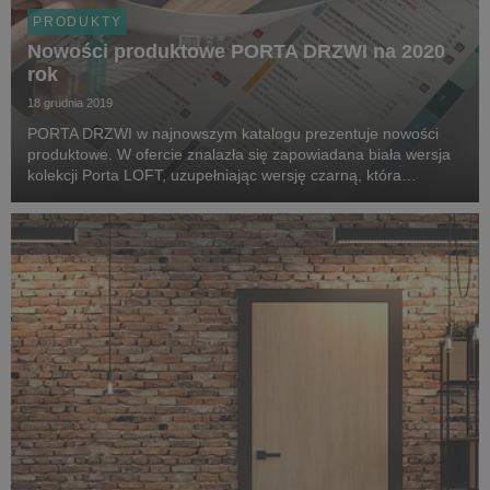
PRODUKTY
Nowości produktowe PORTA DRZWI na 2020
rok
18 grudnia 2019
PORTA DRZWI w najnowszym katalogu prezentuje nowości
produktowe. W ofercie znalazła się zapowiadana biała wersja
kolekcji Porta LOFT, uzupełniając wersję czarną, która
zachwyciła wielbicieli loftowego minimalizmu. Kolekcja Natura
VECTOR z modelem w pięknym wzorze jodły f...