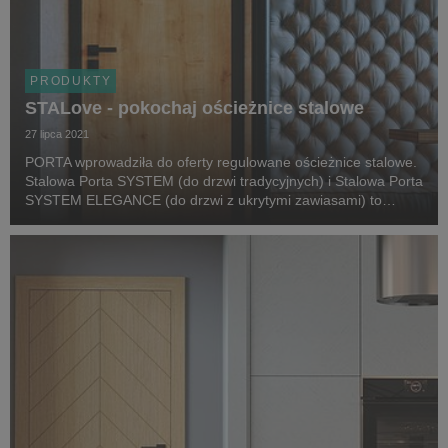
PRODUKTY
STALove - pokochaj ościeżnice stalowe
27 lipca 2021
PORTA wprowadziła do oferty regulowane ościeżnice stalowe.
Stalowa Porta SYSTEM (do drzwi tradycyjnych) i Stalowa Porta
SYSTEM ELEGANCE (do drzwi z ukrytymi zawiasami) to
designerska alternatywa dla ościeżnic okleinowanych.