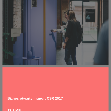
Targi PORTA 30-lecie
1,58 MB
Biznes otwarty - raport CSR 2017
17,2 MB