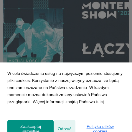
AKTUALNOŚCI
Zapraszamy na Monter Show 2026 –
W celu świadczenia usług na najwyższym poziomie stosujemy
największe święto branży montażowej!
pliki cookies. Korzystanie z naszej witryny oznacza, że będą
11 czerwca 2026
one zamieszczane na Państwa urządzeniu. W każdym
18 czerwca 2026 roku w wyjątkowej przestrzeni Cukrowni Żnin
momencie można dokonać zmiany ustawień Państwa
odbędzie się kolejna edycja Monter Show - jednego z
przeglądarki. Więcej informacji znajdą Państwo
tutaj
.
najważniejszych wydarzeń dla profesjonalistów zajmujących
się montażem stolarki budowlanej. Organizatorem wydarzenia
jest Stowarzyszenie Monterów Stolarki, a w...
Zaakceptuj
Polityka plików
Odrzuć
wszystkie
cookies