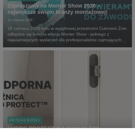
Zapraszamy na Monter Show 2026 –
największe święto branży montażowej!
11 czerwca 2026
18 czerwca 2026 roku w wyjątkowej przestrzeni Cukrowni Żnin
odbędzie się kolejna edycja Monter Show - jednego z
najważniejszych wydarzeń dla profesjonalistów zajmujących
się montażem stolarki budowlanej. Organizatorem wydarzenia
jest Stowarzyszenie Monterów Stolarki, a w...
AKTUALNOŚCI
HYDRO PROTECT™ z nagrodą TOP
PRODUCT BUILDER 2026. Przełomowa