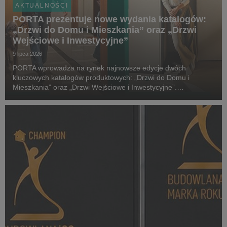
AKTUALNOŚCI
PORTA prezentuje nowe wydania katalogów:
„Drzwi do Domu i Mieszkania” oraz „Drzwi
Wejściowe i Inwestycyjne”
9 lipca 2026
PORTA wprowadza na rynek najnowsze edycje dwóch
kluczowych katalogów produktowych: „Drzwi do Domu i
Mieszkania” oraz „Drzwi Wejściowe i Inwestycyjne”.
Tegoroczne wydania zostały wzbogacone o nowe kolekcje,
rozwiązania techniczne i elementy wyposażenia, które
odpowiadają ...