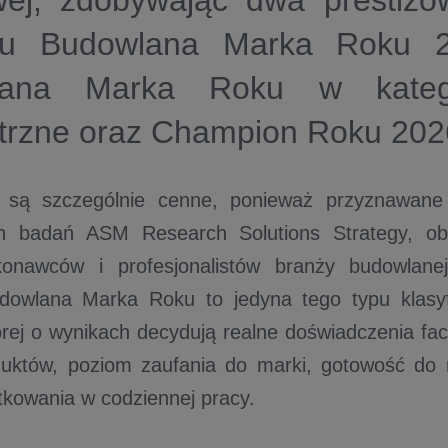
wej, zdobywając dwa prestiżo
gu Budowlana Marka Roku 2
lana Marka Roku w katego
rzne oraz Champion Roku 202
 są szczególnie cenne, ponieważ przyznawane
ch badań ASM Research Solutions Strategy, ob
konawców i profesjonalistów branży budowlane
dowlana Marka Roku to jedyna tego typu klasyf
órej o wynikach decydują realne doświadczenia f
duktów, poziom zaufania do marki, gotowość do 
tkowania w codziennej pracy.