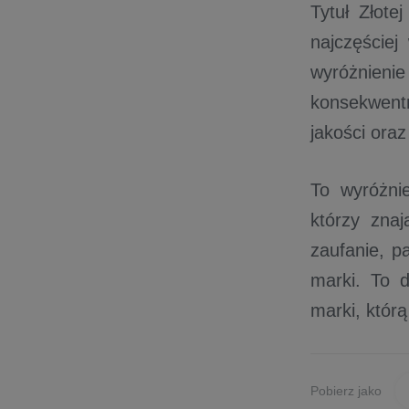
Tytuł Złot
najczęściej
wyróżnieni
konsekwent
jakości oraz
To wyróżni
którzy zna
zaufanie, p
marki. To d
marki, którą
Pobierz jako