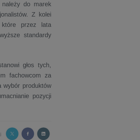
A należy do marek
onalistów. Z kolei
które przez lata
jwyższe standardy
tanowi głos tych,
tkim fachowcom za
a wybór produktów
umacnianie pozycji
j