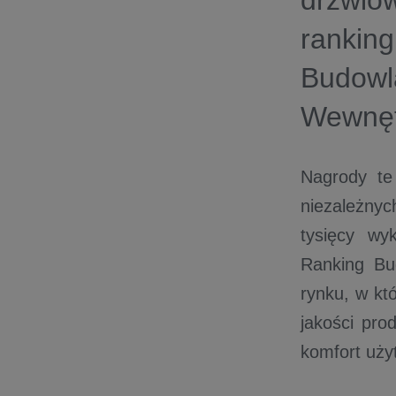
drzwio
rankin
Budow
Wewnęt
Nagrody te
niezależny
tysięcy wy
Ranking Bu
rynku, w kt
jakości pro
komfort uży