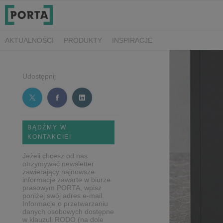
AKTUALNOŚCI
PRODUKTY
INSPIRACJE
Udostępnij
BĄDŹMY W
KONTAKCIE!
Jeżeli chcesz od nas
otrzymywać newsletter
zawierający najnowsze
informacje zawarte w biurze
prasowym PORTA, wpisz
poniżej swój adres e-mail.
Informacje o przetwarzaniu
danych osobowych dostępne
w klauzuli RODO (na dole