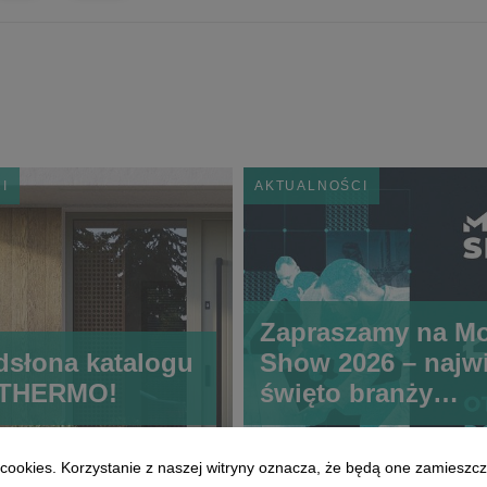
I
AKTUALNOŚCI
Zapraszamy na Mo
słona katalogu
Show 2026 – najw
 THERMO!
święto branży
montażowej!
i cookies. Korzystanie z naszej witryny oznacza, że będą one zamie