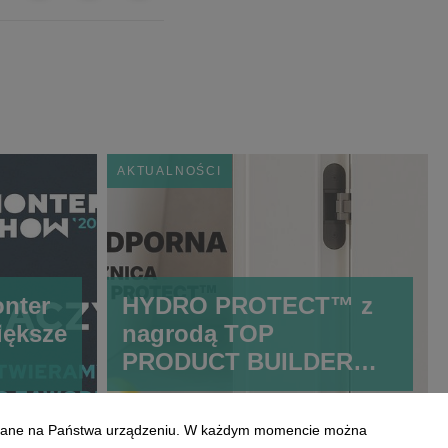
AKTUALNOŚCI
nter
HYDRO PROTECT™ z
iększe
nagrodą TOP
PRODUCT BUILDER
2026. Przełomowa
technologia PORTA
szczane na Państwa urządzeniu. W każdym momencie można
zmienia standardy w