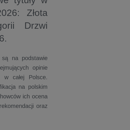
we tytuły w
026: Złota
rii Drzwi
6.
 są na podstawie
ejmujących opinie
j w całej Polsce.
ikacja na polskim
achowców ich ocena
rekomendacji oraz