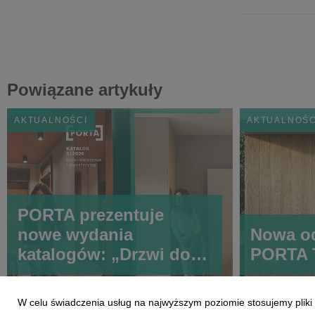
Powiązane artykuły
AKTUALNOŚCI
AKTUALNOŚC
PORTA prezentuje
nowe wydania
Nowa od
katalogów: „Drzwi do
PORTA
Domu i Mieszkania”
oraz „Drzwi Wejściowe i
W celu świadczenia usług na najwyższym poziomie stosujemy plik
Inwestycyjne”