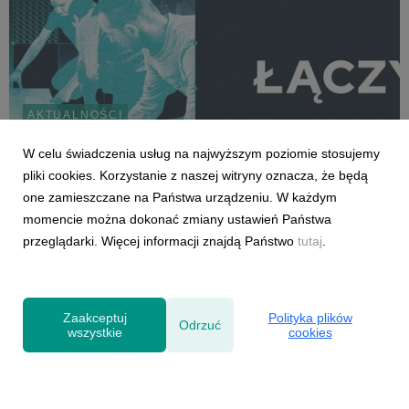
AKTUALNOŚCI
Zapraszamy na Monter Show 2026 –
W celu świadczenia usług na najwyższym poziomie stosujemy
największe święto branży montażowej!
pliki cookies. Korzystanie z naszej witryny oznacza, że będą
11 czerwca 2026
one zamieszczane na Państwa urządzeniu. W każdym
18 czerwca 2026 roku w wyjątkowej przestrzeni Cukrowni Żnin
momencie można dokonać zmiany ustawień Państwa
odbędzie się kolejna edycja Monter Show - jednego z
przeglądarki. Więcej informacji znajdą Państwo
tutaj
.
najważniejszych wydarzeń dla profesjonalistów zajmujących
się montażem stolarki budowlanej. Organizatorem wydarzenia
jest Stowarzyszenie Monterów Stolarki, a w...
Zaakceptuj
Polityka plików
Odrzuć
wszystkie
cookies
Powered by
Polityka prywatności
|
Klauzula RODO