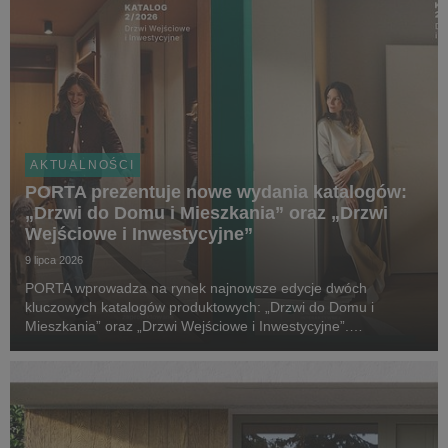
AKTUALNOŚCI
PORTA prezentuje nowe wydania katalogów:
„Drzwi do Domu i Mieszkania” oraz „Drzwi
Wejściowe i Inwestycyjne”
9 lipca 2026
PORTA wprowadza na rynek najnowsze edycje dwóch
kluczowych katalogów produktowych: „Drzwi do Domu i
Mieszkania” oraz „Drzwi Wejściowe i Inwestycyjne”.
Tegoroczne wydania zostały wzbogacone o nowe kolekcje,
rozwiązania techniczne i elementy wyposażenia, które
odpowiadają ...