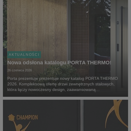
AKTUALNOŚCI
Nowa odsłona katalogu PORTA THERMO!
26 czerwca 2026
Porta prezentuje prezentuje nowy katalog PORTA THERMO
2026. Kompleksową ofertę drzwi zewnętrznych stalowych,
która łączy nowoczesny design, zaawansowaną
energooszczędność oraz elastyczność dopasowania do
indywidualnych potrzeb użytkowników. Nowa odsłona kolekcji
odpowiad...