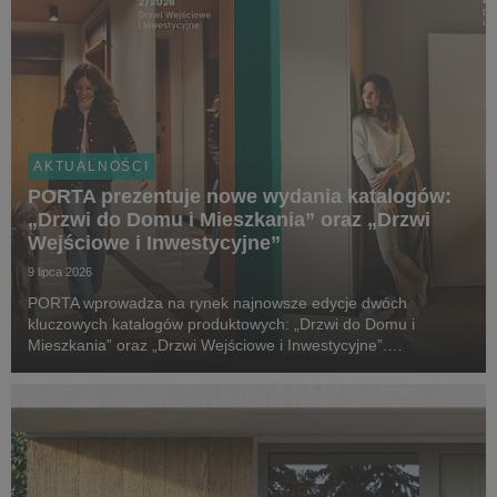
AKTUALNOŚCI
PORTA prezentuje nowe wydania katalogów:
„Drzwi do Domu i Mieszkania” oraz „Drzwi
Wejściowe i Inwestycyjne”
9 lipca 2026
PORTA wprowadza na rynek najnowsze edycje dwóch
kluczowych katalogów produktowych: „Drzwi do Domu i
Mieszkania” oraz „Drzwi Wejściowe i Inwestycyjne”.
Tegoroczne wydania zostały wzbogacone o nowe kolekcje,
rozwiązania techniczne i elementy wyposażenia, które
odpowiadają ...