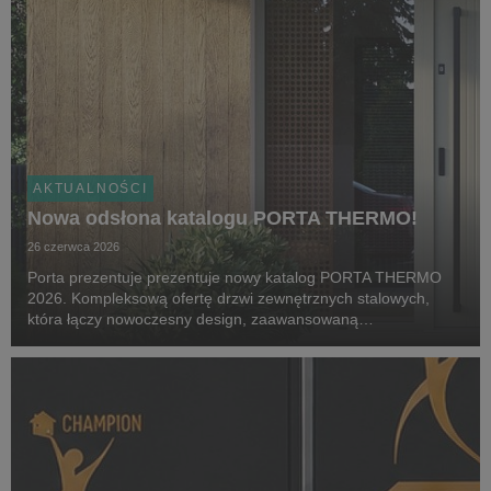
AKTUALNOŚCI
Nowa odsłona katalogu PORTA THERMO!
26 czerwca 2026
Porta prezentuje prezentuje nowy katalog PORTA THERMO
2026. Kompleksową ofertę drzwi zewnętrznych stalowych,
która łączy nowoczesny design, zaawansowaną
energooszczędność oraz elastyczność dopasowania do
indywidualnych potrzeb użytkowników. Nowa odsłona kolekcji
odpowiad...