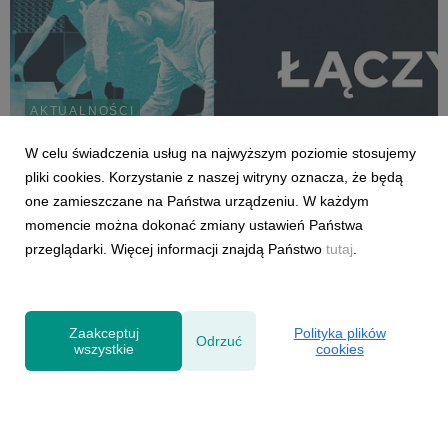
AKTUALNOŚCI
Zapraszamy na Monter Show 2026 –
W celu świadczenia usług na najwyższym poziomie stosujemy
największe święto branży montażowej!
pliki cookies. Korzystanie z naszej witryny oznacza, że będą
11 czerwca 2026
one zamieszczane na Państwa urządzeniu. W każdym
18 czerwca 2026 roku w wyjątkowej przestrzeni Cukrowni Żnin
momencie można dokonać zmiany ustawień Państwa
odbędzie się kolejna edycja Monter Show - jednego z
przeglądarki. Więcej informacji znajdą Państwo
tutaj
.
najważniejszych wydarzeń dla profesjonalistów zajmujących
się montażem stolarki budowlanej. Organizatorem wydarzenia
jest Stowarzyszenie Monterów Stolarki, a w...
Zaakceptuj
Polityka plików
Odrzuć
wszystkie
cookies
Powered by
Polityka prywatności
|
Klauzula RODO