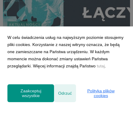
AKTUALNOŚCI
Zapraszamy na Monter Show 2026 –
W celu świadczenia usług na najwyższym poziomie stosujemy
największe święto branży montażowej!
pliki cookies. Korzystanie z naszej witryny oznacza, że będą
11 czerwca 2026
one zamieszczane na Państwa urządzeniu. W każdym
18 czerwca 2026 roku w wyjątkowej przestrzeni Cukrowni Żnin
momencie można dokonać zmiany ustawień Państwa
odbędzie się kolejna edycja Monter Show - jednego z
przeglądarki. Więcej informacji znajdą Państwo
tutaj
.
najważniejszych wydarzeń dla profesjonalistów zajmujących
się montażem stolarki budowlanej. Organizatorem wydarzenia
jest Stowarzyszenie Monterów Stolarki, a w...
Zaakceptuj
Polityka plików
Odrzuć
wszystkie
cookies
Powered by
Polityka prywatności
|
Klauzula RODO