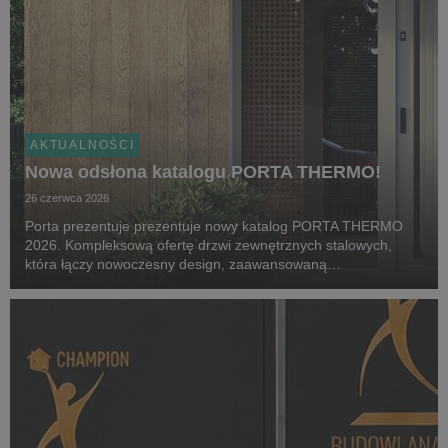
AKTUALNOŚCI
Nowa odsłona katalogu PORTA THERMO!
26 czerwca 2026
Porta prezentuje prezentuje nowy katalog PORTA THERMO
2026. Kompleksową ofertę drzwi zewnętrznych stalowych,
która łączy nowoczesny design, zaawansowaną
energooszczędność oraz elastyczność dopasowania do
indywidualnych potrzeb użytkowników. Nowa odsłona kolekcji
odpowiad...