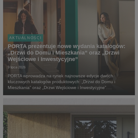
AKTUALNOŚCI
PORTA prezentuje nowe wydania katalogów:
„Drzwi do Domu i Mieszkania” oraz „Drzwi
Wejściowe i Inwestycyjne”
9 lipca 2026
PORTA wprowadza na rynek najnowsze edycje dwóch
kluczowych katalogów produktowych: „Drzwi do Domu i
Mieszkania” oraz „Drzwi Wejściowe i Inwestycyjne”.
Tegoroczne wydania zostały wzbogacone o nowe kolekcje,
rozwiązania techniczne i elementy wyposażenia, które
odpowiadają ...