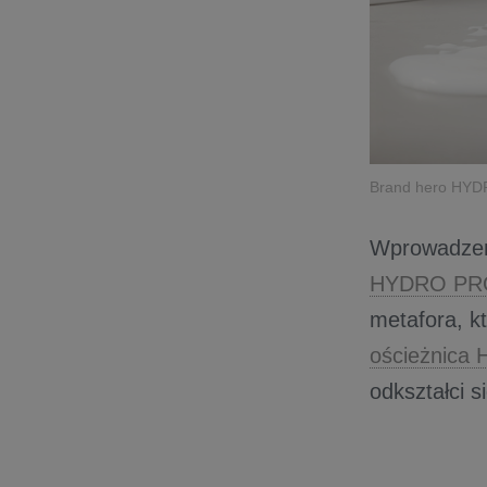
Brand hero HYD
Wprowadzeni
HYDRO P
metafora, kt
ościeżnic
odkształci si