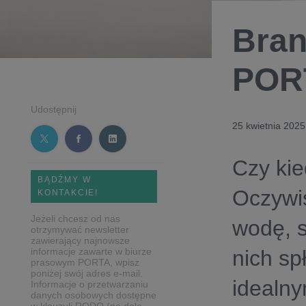
Bra
POR
Udostępnij
25 kwietnia 2025
Czy kie
BĄDŹMY W
Oczywiś
KONTAKCIE!
Jeżeli chcesz od nas
wodę, s
otrzymywać newsletter
zawierający najnowsze
informacje zawarte w biurze
nich sp
prasowym PORTA, wpisz
poniżej swój adres e-mail.
idealn
Informacje o przetwarzaniu
danych osobowych dostępne