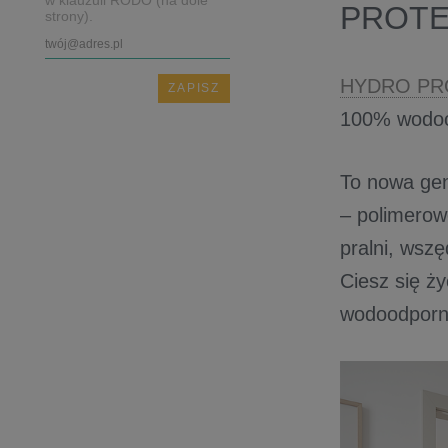
w klauzuli RODO (na dole
PROTE
strony).
HYDRO P
100% wodood
To nowa ge
– polimerow
pralni, wsz
Ciesz się ż
wodoodporna