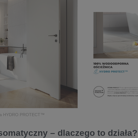
owa HYDRO PROTECT™
somatyczny – dlaczego to działa?