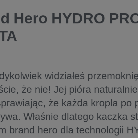
nd Hero HYDRO PR
TA
dykolwiek widziałeś przemokni
cie, że nie! Jej pióra naturalni
prawiając, że każda kropla po 
ływa. Właśnie dlatego kaczka st
ym brand hero dla technologii