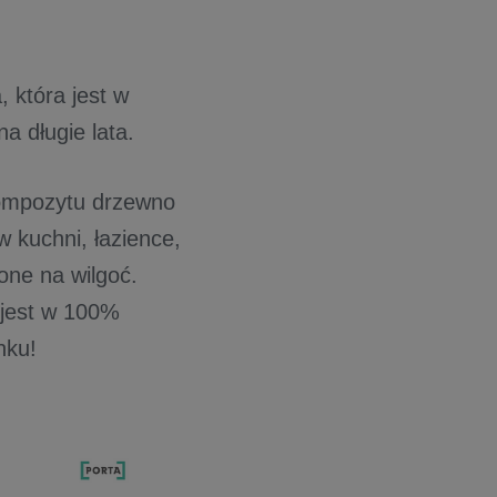
 która jest w
a długie lata.
ompozytu drzewno
 kuchni, łazience,
one na wilgoć.
jest w 100%
nku!