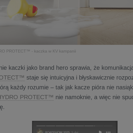
RO PROTECT™ - kaczka w KV kampanii
e kaczki jako brand hero sprawia, że komunikacj
ROTECT™
staje się intuicyjna i błyskawicznie rozp
órą każdy rozumie – tak jak kacze pióra nie nasiąk
a HYDRO PROTECT™
nie namoknie, a więc nie spuc
ę.