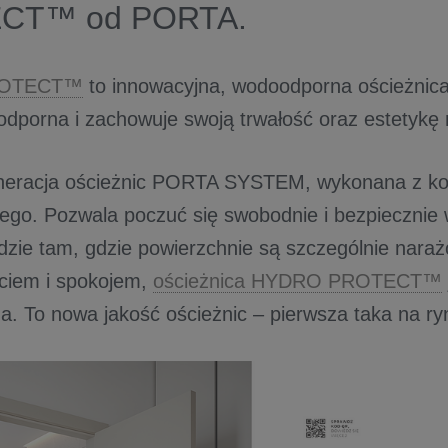
CT™ od PORTA.
ROTECT™
to innowacyjna, wodoodporna ościeżnica,
porna i zachowuje swoją trwałość oraz estetykę n
neracja ościeżnic PORTA SYSTEM, wykonana z k
ego. Pozwala poczuć się swobodnie i bezpiecznie w
ędzie tam, gdzie powierzchnie są szczególnie naraż
yciem i spokojem,
ościeżnica HYDRO PROTECT™
. To nowa jakość ościeżnic – pierwsza taka na ry