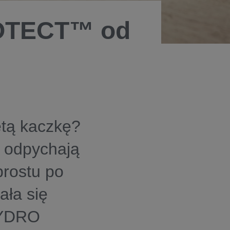
OTECT™ od
ętą kaczkę?
e odpychają
prostu po
ała się
 HYDRO