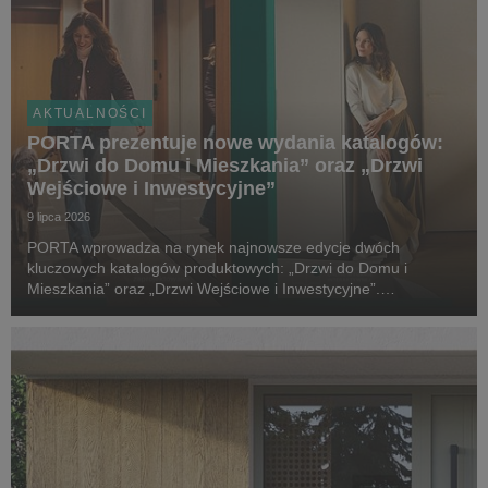
AKTUALNOŚCI
PORTA prezentuje nowe wydania katalogów:
„Drzwi do Domu i Mieszkania” oraz „Drzwi
Wejściowe i Inwestycyjne”
9 lipca 2026
PORTA wprowadza na rynek najnowsze edycje dwóch
kluczowych katalogów produktowych: „Drzwi do Domu i
Mieszkania” oraz „Drzwi Wejściowe i Inwestycyjne”.
Tegoroczne wydania zostały wzbogacone o nowe kolekcje,
rozwiązania techniczne i elementy wyposażenia, które
odpowiadają ...