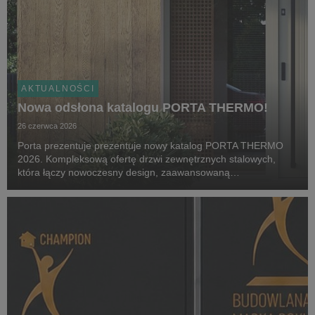
AKTUALNOŚCI
Nowa odsłona katalogu PORTA THERMO!
26 czerwca 2026
Porta prezentuje prezentuje nowy katalog PORTA THERMO
2026. Kompleksową ofertę drzwi zewnętrznych stalowych,
która łączy nowoczesny design, zaawansowaną
energooszczędność oraz elastyczność dopasowania do
indywidualnych potrzeb użytkowników. Nowa odsłona kolekcji
odpowiad...