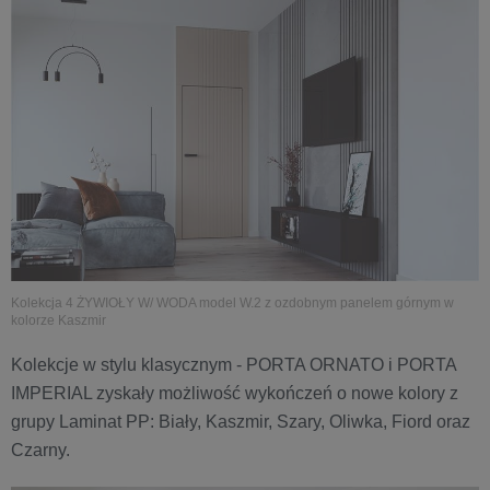
Kolekcja 4 ŻYWIOŁY W/ WODA model W.2 z ozdobnym panelem górnym w
kolorze Kaszmir
Kolekcje w stylu klasycznym - PORTA ORNATO i PORTA
IMPERIAL zyskały możliwość wykończeń o nowe kolory z
grupy Laminat PP: Biały, Kaszmir, Szary, Oliwka, Fiord oraz
Czarny.